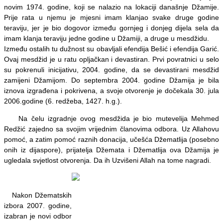
novim 1974. godine, koji se nalazio na lokaciji današnje Džamije.
Prije rata u njemu je mjesni imam klanjao svake druge godine
teraviju, jer je bio dogovor između gornjeg i donjeg dijela sela da
imam klanja teraviju jedne godine u Džamiji, a druge u mesdžidu.
Između ostalih tu dužnost su obavljali efendija Bešić i efendija Garić.
Ovaj mesdžid je u ratu opljačkan i devastiran. Prvi povratnici u selo
su pokrenuli inicijativu, 2004. godine, da se devastirani mesdžid
zamijeni Džamijom. Do septembra 2004. godine Džamija je bila
iznova izgrađena i pokrivena, a svoje otvorenje je dočekala 30. jula
2006.godine (6. redžeba, 1427. h.g.).
Na čelu izgradnje ovog mesdžida je bio mutevelija Mehmed
Redžić zajedno sa svojim vrijednim članovima odbora. Uz Allahovu
pomoć, a zatim pomoć raznih donacija, učešća Džematlija (posebno
onih iz dijaspore), prijatelja Džemata i Džematlija ova Džamija je
ugledala svjetlost otvorenja. Da ih Uzvišeni Allah na tome nagradi.
Nakon Džematskih
izbora 2007. godine,
izabran je novi odbor