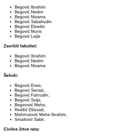
Begović Ibrahim
Begović Nedim
Begović Nizama
Begović Sabahudin
Begović Elvedin
Begović Muris
Begović Lejla
Završili fakultet:
Begović Ibrahim
Begović Nedim
Begović Nizama
Šehidi:
Begović Enes,
Begović Senad,
Begović Fahrudin,
Begović Suljo,
Beginović Meho,
Redžić Dževad,
Mahmutović Mehe Ibrahim,
Smailović Sabit.
Civilne žrtve rata: