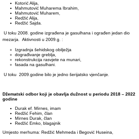
Kotorić Alija,
Mahmutović Muharema Ibrahim,
Mahmutović Muharem,
Redžić Alija,
Redžić Sajda.
U toku 2008. godine izgrađena je gasulhana i ograđen jedan dio
mezarja.
Aktivnosti u 2009.g. :
Izgradnja šehidskog obilježja
dograđivanje greblja,
rekonstrukcija rasvjete na munari,
fasada na gasulhani.
U toku 2009.godine bilo je jedno šerijatsko vjenčanje.
Džematski odbor koji je obavlja dužnost u periodu 2018 – 2022
godine
Durak ef. Mirnes, imam
Redžić Fehim, član
Mirnes Durak, član
Redžić Emko, blagajnik
Umjesto merhuma: Redžić Mehmeda i Begović Huseina,