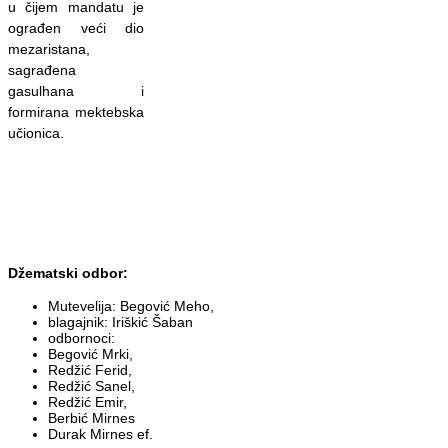
u čijem mandatu je
ograđen veći dio
mezaristana,
sagrađena
gasulhana i
formirana mektebska
učionica.
Džematski odbor:
Mutevelija: Begović Meho,
blagajnik: Iriškić Šaban
odbornoci:
Begović Mrki,
Redžić Ferid,
Redžić Sanel,
Redžić Emir,
Berbić Mirnes
Durak Mirnes ef.