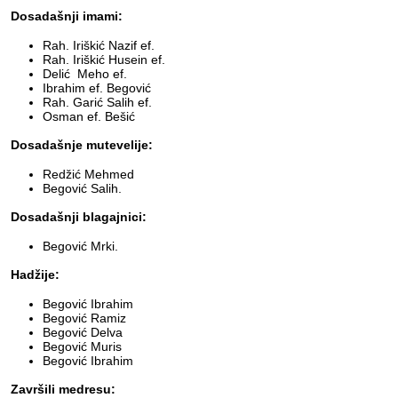
Dosadašnji imami:
Rah. Iriškić Nazif ef.
Rah. Iriškić Husein ef.
Delić Meho ef.
Ibrahim ef. Begović
Rah. Garić Salih ef.
Osman ef. Bešić
Dosadašnje mutevelije:
Redžić Mehmed
Begović Salih.
Dosadašnji blagajnici:
Begović Mrki.
Hadžije:
Begović Ibrahim
Begović Ramiz
Begović Delva
Begović Muris
Begović Ibrahim
Završili medresu: