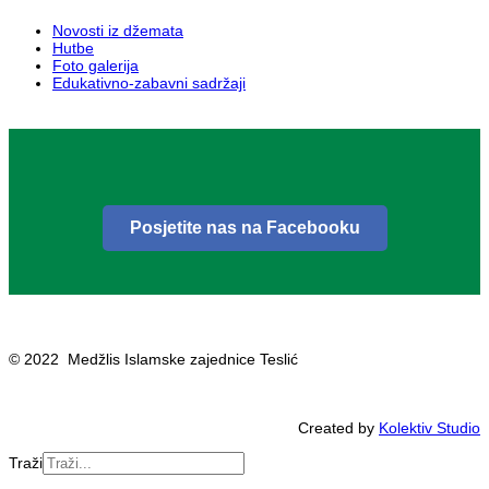
Novosti iz džemata
Hutbe
Foto galerija
Edukativno-zabavni sadržaji
Posjetite nas na Facebooku
© 2022 Medžlis Islamske zajednice Teslić
Created by
Kolektiv Studio
Traži