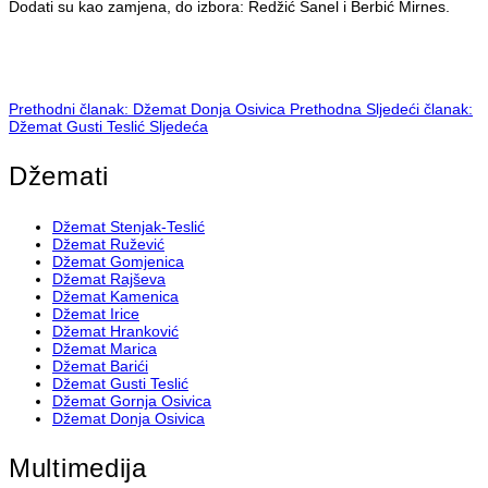
Dodati su kao zamjena, do izbora: Redžić Sanel i Berbić Mirnes.
Prethodni članak: Džemat Donja Osivica
Prethodna
Sljedeći članak:
Džemat Gusti Teslić
Sljedeća
Džemati
Džemat Stenjak-Teslić
Džemat Ružević
Džemat Gomjenica
Džemat Rajševa
Džemat Kamenica
Džemat Irice
Džemat Hranković
Džemat Marica
Džemat Barići
Džemat Gusti Teslić
Džemat Gornja Osivica
Džemat Donja Osivica
Multimedija