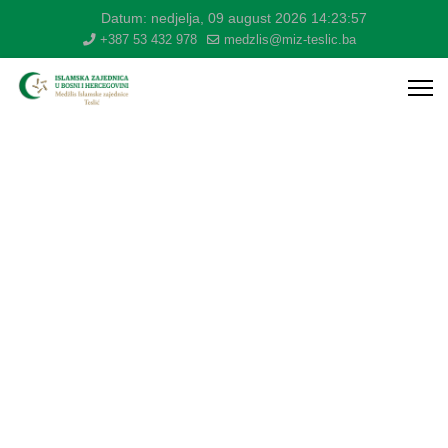
Datum:
nedjelja, 09 august 2026
14:23:57
+387 53 432 978
medzlis@miz-teslic.ba