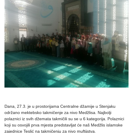
Dana, 27.3. je u prostorijama Centralne džamije u Stenjaku
održano mektebsko takmičenje za nivo Medžlisa. Najbolji
polaznici iz svih džemata takmičili su se u 6 kategorija. Polaznici
koji su osvojili prva mjesta predstavljat će naš Medžlis islamske
zajednice Teslić na takmičenju za nivo muftijstva.