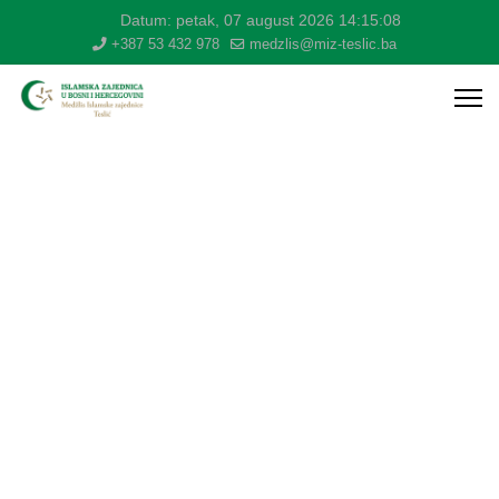
Datum:
petak, 07 august 2026
14:15:09
+387 53 432 978
medzlis@miz-teslic.ba