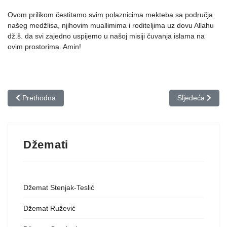
Ovom prilikom čestitamo svim polaznicima mekteba sa područja
našeg medžlisa, njihovim muallimima i roditeljima uz dovu Allahu
dž.š. da svi zajedno uspijemo u našoj misiji čuvanja islama na
ovim prostorima. Amin!
Prethodni članak: Obilježavanje 20 godina od obnove i otvaranje 
Sljedeći članak
Prethodna
Sljedeća
Džemati
Džemat Stenjak-Teslić
Džemat Ružević