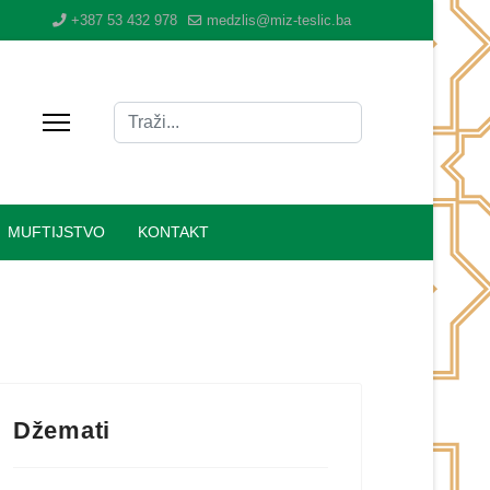
+387 53 432 978
medzlis@miz-teslic.ba
Traži
Type 2 or more characters for results.
MUFTIJSTVO
KONTAKT
Džemati