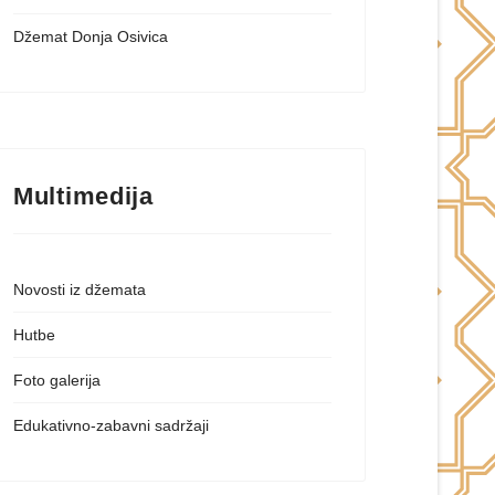
Džemat Donja Osivica
Multimedija
Novosti iz džemata
Hutbe
Foto galerija
Edukativno-zabavni sadržaji
mičenje polaznika mektepske nastave na nivou Medžlisa Islamske zajedn