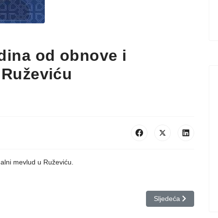
dina od obnove i
 Ruževiću
nalni mevlud u Ruževiću.
Sljedeći članak: Tak
Sljedeća