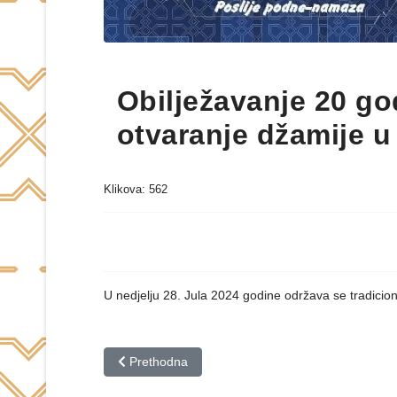
Obilježavanje 20 go
otvaranje džamije u
Klikova: 562
U nedjelju 28. Jula 2024 godine održava se tradicio
Prethodni članak: Tradicionalni Mevlud Rajševa
Prethodna