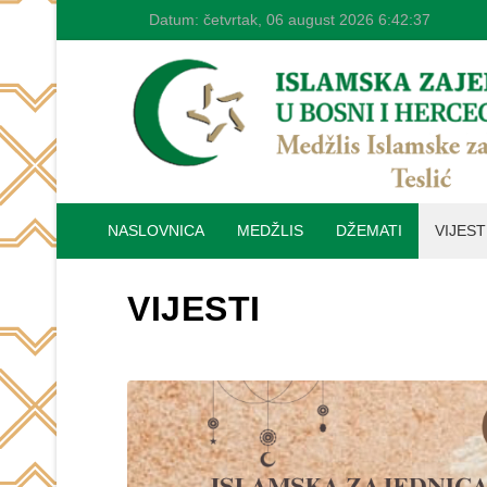
Datum:
četvrtak, 06 august 2026
6:42:38
NASLOVNICA
MEDŽLIS
DŽEMATI
VIJEST
VIJESTI