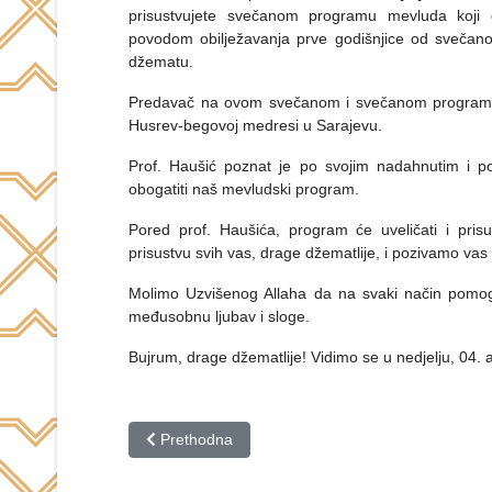
prisustvujete svečanom programu mevluda koji 
povodom obilježavanja prve godišnjice od svečan
džematu.
Predavač na ovom svečanom i svečanom program
Husrev-begovoj medresi u Sarajevu.
Prof. Haušić poznat je po svojim nadahnutim i p
obogatiti naš mevludski program.
Pored prof. Haušića, program će uveličati i pris
prisustvu svih vas, drage džematlije, i pozivamo va
Molimo Uzvišenog Allaha da na svaki način pomogn
međusobnu ljubav i sloge.
Bujrum, drage džematlije! Vidimo se u nedjelju, 04. 
Prethodni članak: MEVLUD U DŽEMATU RUŽE
Prethodna