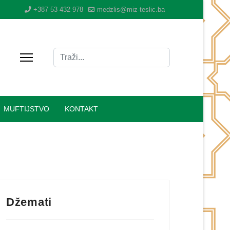
+387 53 432 978
medzlis@miz-teslic.ba
Traži
Type 2 or more characters for results.
MUFTIJSTVO
KONTAKT
Džemati