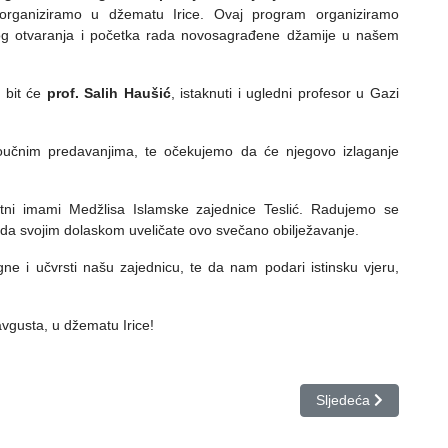
organiziramo u džematu Irice. Ovaj program organiziramo
og otvaranja i početka rada novosagrađene džamije u našem
 bit će
prof. Salih Haušić
, istaknuti i ugledni profesor u Gazi
oučnim predavanjima, te očekujemo da će njegovo izlaganje
utni imami Medžlisa Islamske zajednice Teslić. Radujemo se
s da svojim dolaskom uveličate ovo svečano obilježavanje.
e i učvrsti našu zajednicu, te da nam podari istinsku vjeru,
avgusta, u džematu Irice!
VIĆ - POVODOM 20 GODINA OD OTVORENJA OBNOVLJENJE DŽAMIJ
Sljedeći članak: Tra
Sljedeća